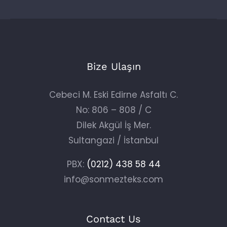
Bize Ulaşın
Cebeci M. Eski Edirne Asfaltı C.
No: 806 – 808 / C
Dilek Akgül İş Mer.
Sultangazi / İstanbul
PBX:
(0212) 438 58 44
info@sonmezteks.com
Contact Us