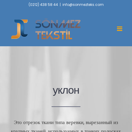
Skip
(0212) 438 58 44
|
info@sonmezteks.com
to
content
уклон
Это отрезок ткани типа веревки, вырезанный из
крупных тканей, используемых в тонких полосках