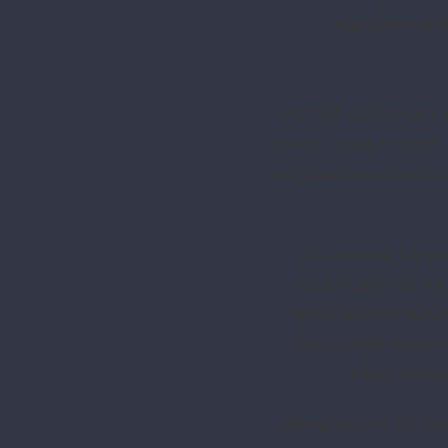
kapsamındaki 
Hizmet sahamızın dı
olmak üzere toplam 
sağlanması amacıyla 
Söz konusu kişisel
özgürlüklerine za
işlenmesinin zoru
Ayrıca ilgili kişis
talep halin
Anayasa’nın 20. madd