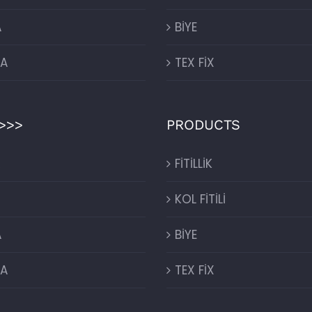
A
BİYE
LA
TEX FİX
>>>
PRODUCTS
R
FİTİLLİK
KOL FİTİLİ
A
BİYE
LA
TEX FİX