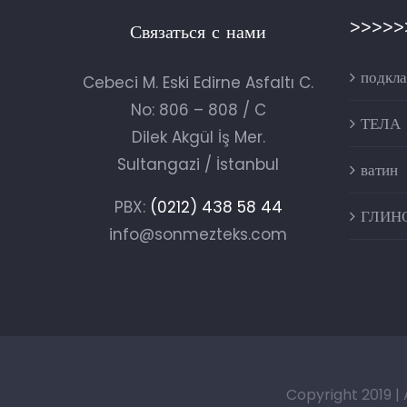
>>>>>
Связаться с нами
подкла
Cebeci M. Eski Edirne Asfaltı C.
No: 806 – 808 / C
ТЕЛА
Dilek Akgül İş Mer.
Sultangazi / İstanbul
ватин
PBX:
(0212) 438 58 44
ГЛИН
info@sonmezteks.com
Copyright 2019 |