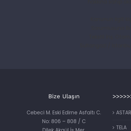
hakkına sahip old
Kanunun ilgili k
Sorumlusuna Baş
Tekstil İnş. Otom
Sultangazi / İstanbu
Bize Ulaşın
>>>>>
Cebeci M. Eski Edirne Asfaltı C.
ASTA
No: 806 – 808 / C
TELA
Dilek Akgül İş Mer.