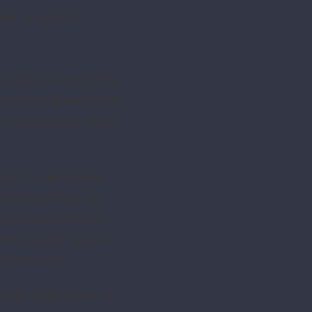
irmek amacıyla
e, fabrika ve depoda
hamızın güvenliğinin
ve bilgi işlem birimi
işinin temel hak ve
faatleri için veri
rla işlenmektedir.
gili mevzuatı gereği
abilecektir.
kında bilgilendirilme