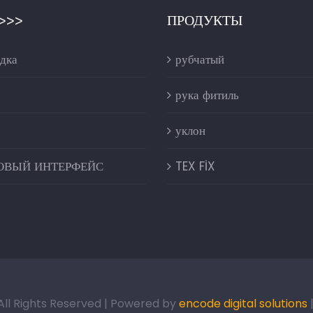
>>>
ПРОДУКТЫ
дка
рубчатый
рука фитиль
уклон
ОВЫЙ ИНТЕРФЕЙС
TEX FİX
 All Rights Reserved | Powered by
encode digital solutions