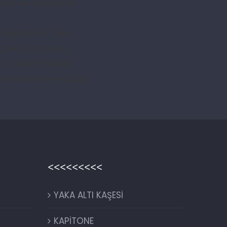
sel veri sahibinin
eplerinizi, “Veri
 göre, St Sönmez
tı Cd. No:806-808C
ezteks.com
e-posta
<<<<<<<<<
YAKA ALTI KAŞESİ
KAPİTONE