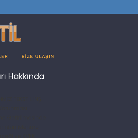
LER
BİZE ULAŞIN
rı Hakkında
MEZ TEKSTİL İNŞ.
n Korunması
ne Getirilmesinde
erinizin işlenme
leceği ve KVKK