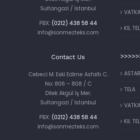
Sultangazi / İstanbul
VATK
PBX:
(0212) 438 58 44
KIL TE
info@sonmezteks.com
>>>>>
Contact Us
ASTA
Cebeci M. Eski Edirne Asfaltı C.
No: 806 – 808 / C
TELA
Dilek Akgül İş Mer.
Sultangazi / İstanbul
VATK
PBX:
(0212) 438 58 44
KIL TE
info@sonmezteks.com