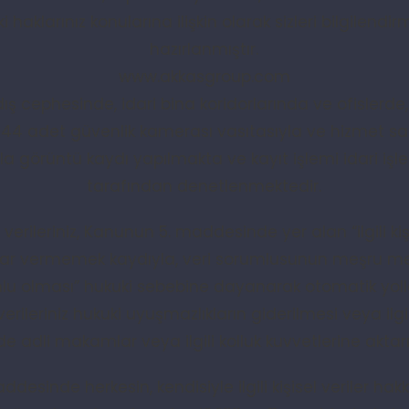
haklarınız konularına ilişkin olarak sizleri bilgilend
hazırlanmıştır.
www.akkasgroup.com
ş cephesinde, idari bina koridorlarında ve ofislerd
44 adet güvenlik kamerası vasıtasıyla ve hizmet sa
görüntü kaydı yapılmakta ve kayıt işlemi idari işler 
tarafından denetlenmektedir.
 verileriniz, Kanunun 5. maddesinde yer alan “ilgili k
rar vermemek kaydıyla, veri sorumlusunun meşru men
nlu olması” hukuki sebebine dayanarak otomatik yolla
el verileriniz hukuki uyuşmazlıkların giderilmesi veya il
de adli makamlar veya ilgili kolluk kuvvetlerine aktarıl
esinde herkesin, kendisiyle ilgili kişisel veriler hak