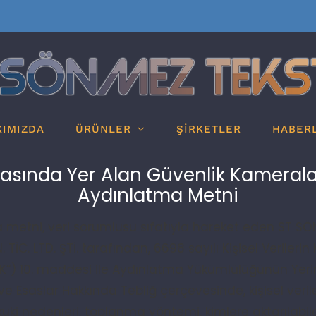
KIMIZDA
ÜRÜNLER
ŞİRKETLER
HABER
asında Yer Alan Güvenlik Kamerala
Aydınlatma Metni
 metni, veri sorumlusu sıfatıyla hareket eden ST SÖN
 TİC. LTD. ŞTİ. tarafından, 6698 sayılı Kişisel Verileri
”) 10. maddesi ile Aydınlatma Yükümlülüğünün Yeri
e Esaslar Hakkında Tebliğ çerçevesinde, kişisel veril
uki nedenleri, toplanma yöntemi, kimlere aktarılabi