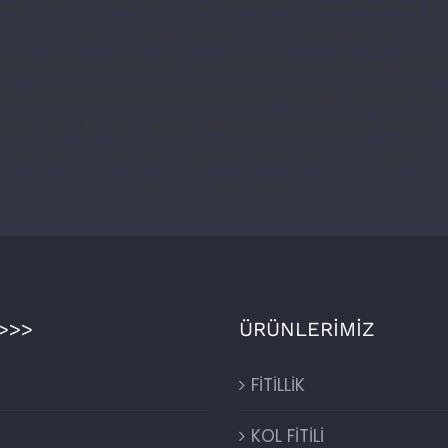
uğu ortaya konulmuştur. KVKK’nın 11. maddesinde kişi
kanun kapsamındaki hakları sayılmıştır.
işinin haklarını düzenleyen 11. Maddesi kapsamındaki tal
vuru Usul ve Esasları Hakkında Tebliğe” Madde 5’e
. San. Tic. Ltd. Şti. Cebeci Mahallesi Eski Edirne Asfal
l adresine yazılı olarak gönderebilir veya
info@sonm
adresine iletebilirsiniz.
>>>
ÜRÜNLERİMİZ
R
FİTİLLİK
KOL FİTİLİ