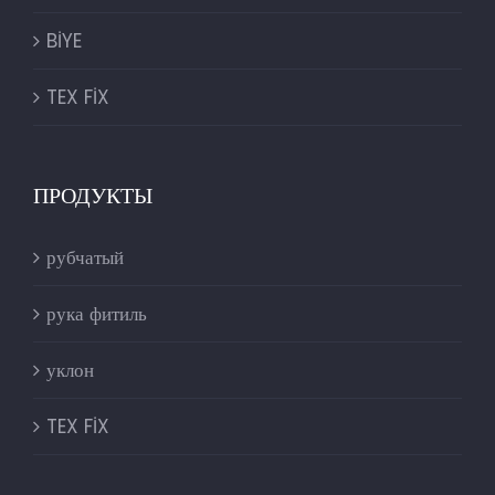
BİYE
TEX FİX
ПРОДУКТЫ
рубчатый
рука фитиль
уклон
TEX FİX