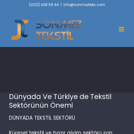
Skip
(0212) 438 58 44
|
info@sonmezteks.com
to
content
Dünyada Ve Türkiye de Tekstil
Sektörünün Önemi
DÜNYADA TEKSTİL SEKTÖRÜ
Küresel tekstil ve hazır giyim sektörü son