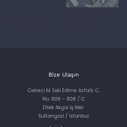
Moda otoritelerinin
Tekstil ihracatı rekora
H
gözü Türkiye’de
koşuyor
T
June 30th, 2019
June 30th, 2019
O
Bize Ulaşın
Cebeci M. Eski Edirne Asfaltı C.
No: 806 – 808 / C
Dilek Akgül İş Mer.
Sultangazi / İstanbul