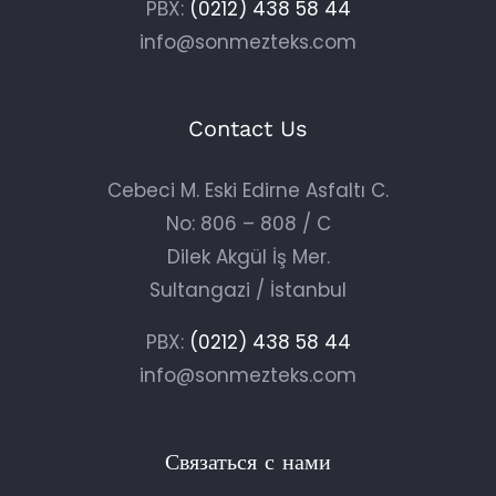
PBX:
(0212) 438 58 44
info@sonmezteks.com
Contact Us
Cebeci M. Eski Edirne Asfaltı C.
No: 806 – 808 / C
Dilek Akgül İş Mer.
Sultangazi / İstanbul
PBX:
(0212) 438 58 44
info@sonmezteks.com
Связаться с нами