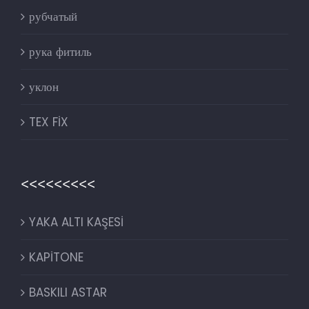
рубчатый
рука фитиль
уклон
TEX FİX
<<<<<<<<<
YAKA ALTI KAŞESİ
KAPİTONE
BASKILI ASTAR